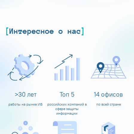
Интересное о нас
>
30
лет
Топ
5
14
офисов
работы на рынке ИБ
российских компаний в
по всей стране
сфере защиты
информации