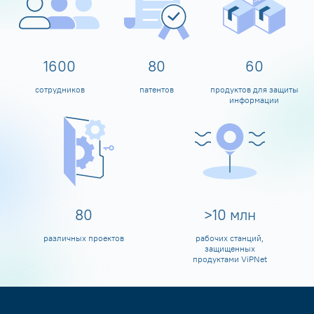
1600
80
60
сотрудников
патентов
продуктов для защиты
информации
80
>
10
млн
различных проектов
рабочих станций,
защищенных
продуктами ViPNet