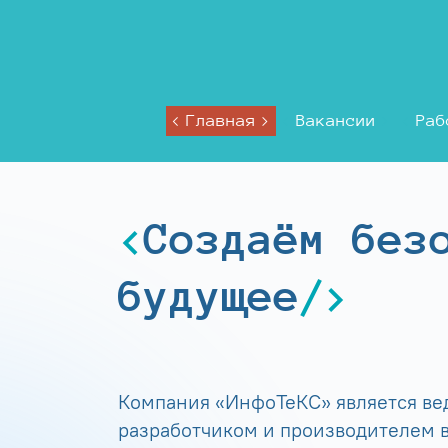
Главная
Вакансии
Раб
Создаём без
будущее
Компания «ИнфоТеКС» является в
разработчиком и производителем в