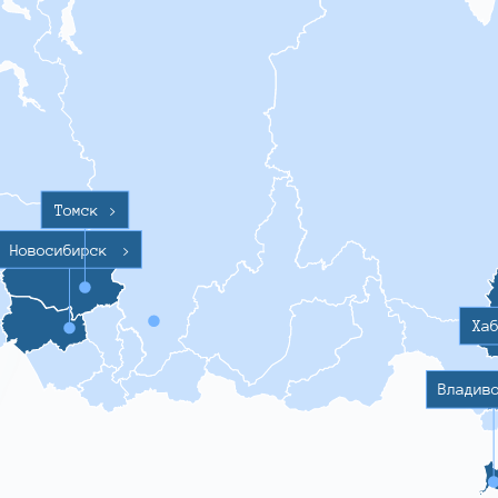
Томск
>
Новосибирск
>
Ха
Владив