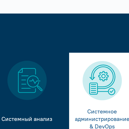
Системное
Системный анализ
администрировани
& DevOps