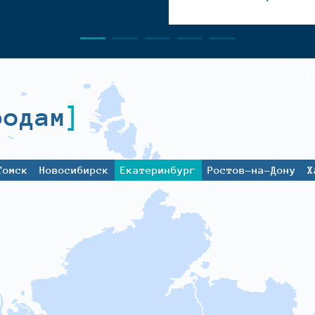
родам
Томск
Новосибирск
Екатеринбург
Ростов-на-Дону
Х