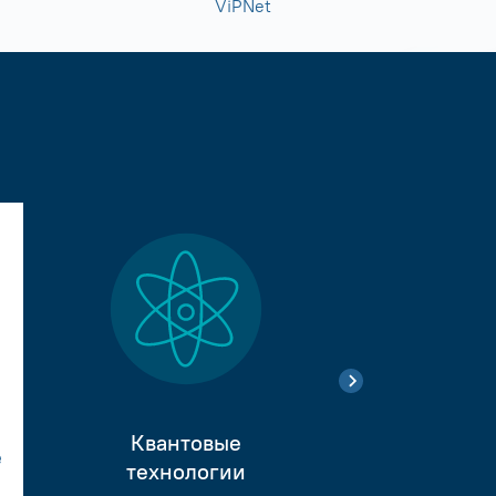
ViPNet
Квантовые
е
Тестиро
технологии