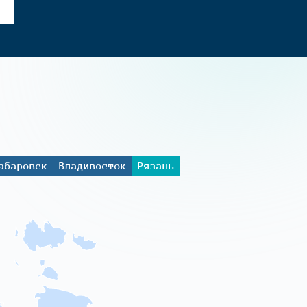
абаровск
Владивосток
Рязань