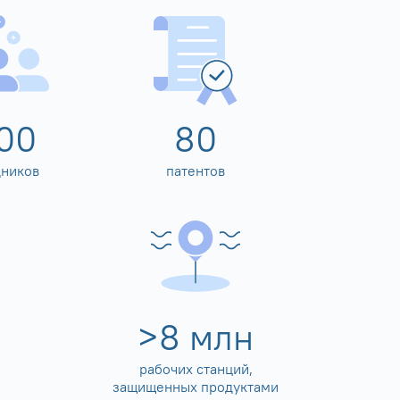
00
80
дников
патентов
>
10
млн
рабочих станций,
защищенных продуктами