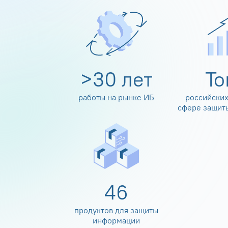
>
30
лет
Т
работы на рынке ИБ
российских
сфере защит
60
продуктов для защиты
информации