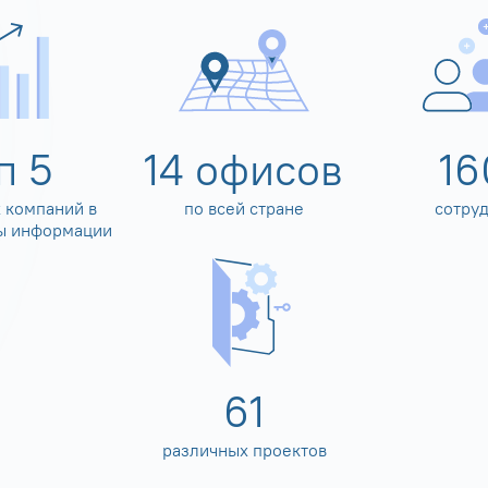
оп
5
14
офисов
16
 компаний в
по всей стране
сотру
ы информации
80
различных проектов