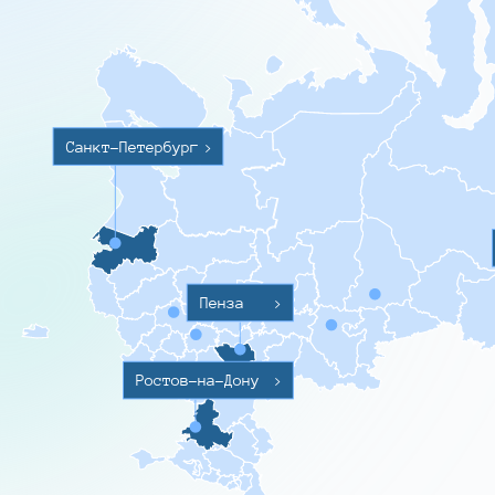
Санкт-Петербург
>
Пенза
>
Ростов-на-Дону
>