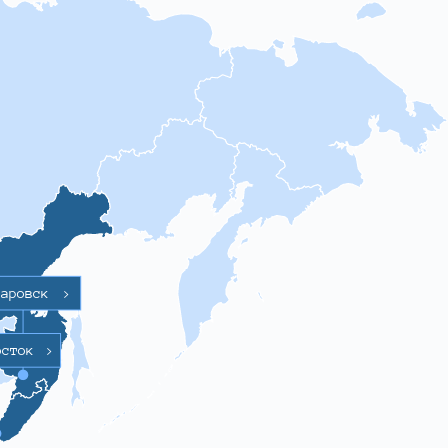
баровск
>
осток
>