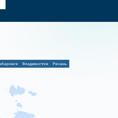
абаровск
Владивосток
Рязань