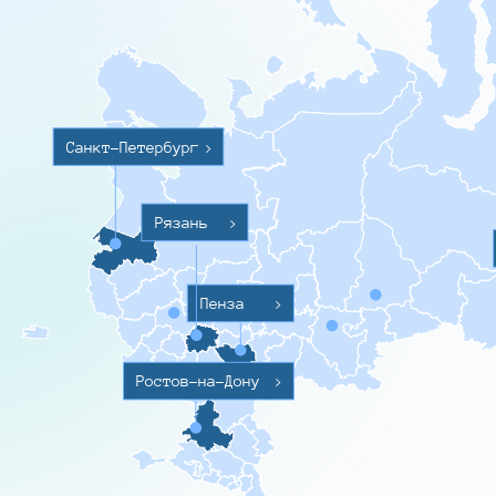
Санкт-Петербург
>
Рязань
>
Пенза
>
Ростов-на-Дону
>