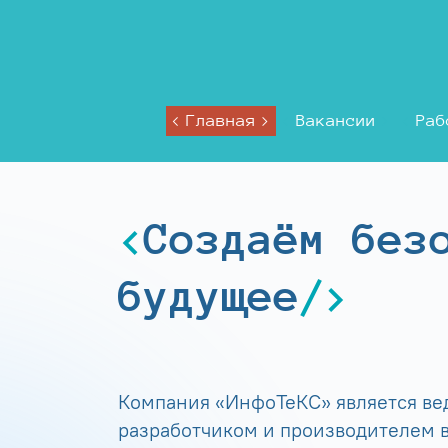
Главная
Вакансии
Раб
Создаём без
будущее
Компания «ИнфоТеКС» является в
разработчиком и производителем в