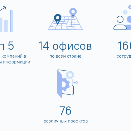
оп
5
14
офисов
16
 компаний в
по всей стране
сотру
ы информации
80
различных проектов