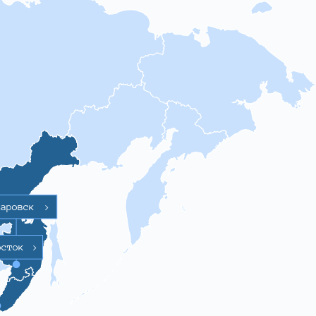
баровск
>
осток
>