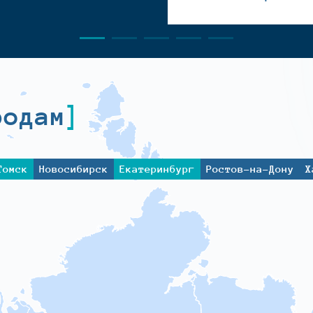
родам
Томск
Новосибирск
Екатеринбург
Ростов-на-Дону
Х