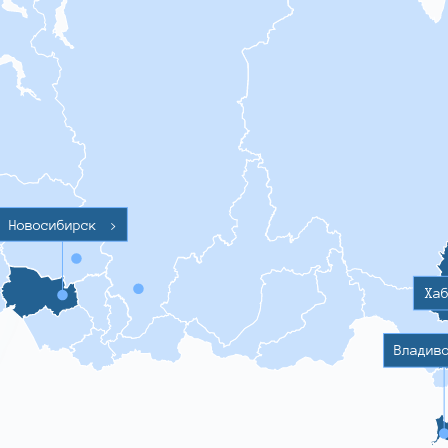
Новосибирск
>
Ха
Владив