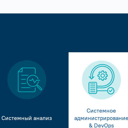
Системное
Системный анализ
администрировани
& DevOps