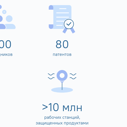
00
80
дников
патентов
>
10
млн
рабочих станций,
защищенных продуктами