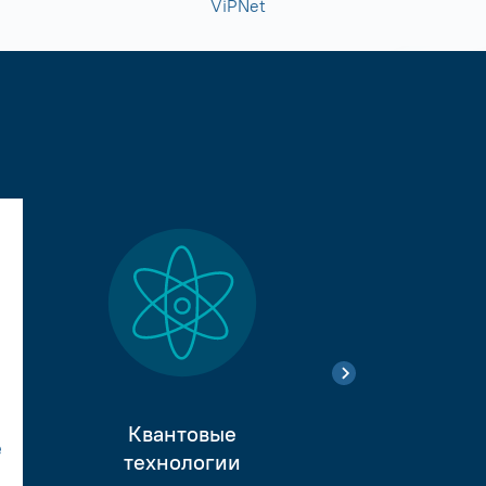
ViPNet
Квантовые
е
Тестиро
технологии