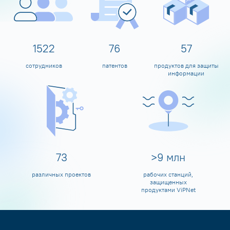
1600
80
60
сотрудников
патентов
продуктов для защиты
информации
80
>
10
млн
различных проектов
рабочих станций,
защищенных
продуктами ViPNet