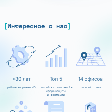
Интересное о нас
>
30
лет
Топ
5
14
офисов
работы на рынке ИБ
российских компаний в
по всей стране
сфере защиты
информации