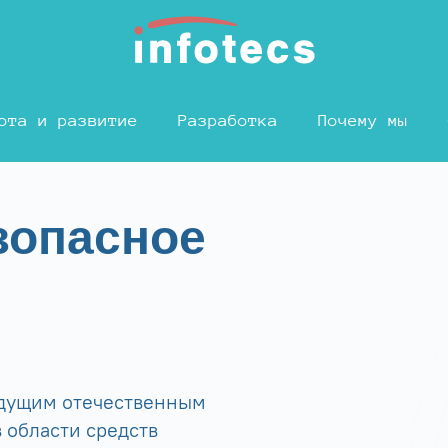
ота и развитие
Разработка
Почему мы
зопасное
едущим отечественным
 области средств