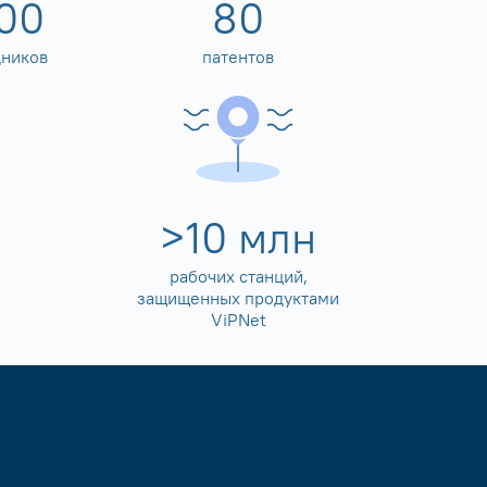
00
80
дников
патентов
>
10
млн
рабочих станций,
защищенных продуктами
ViPNet