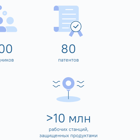
00
80
дников
патентов
>
10
млн
рабочих станций,
защищенных продуктами