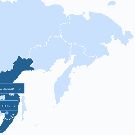
баровск
>
осток
>