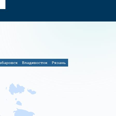
абаровск
Владивосток
Рязань