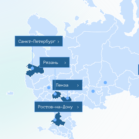
Санкт-Петербург
>
Рязань
>
Пенза
>
Ростов-на-Дону
>