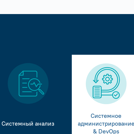
Системное
Системный анализ
администрировани
& DevOps