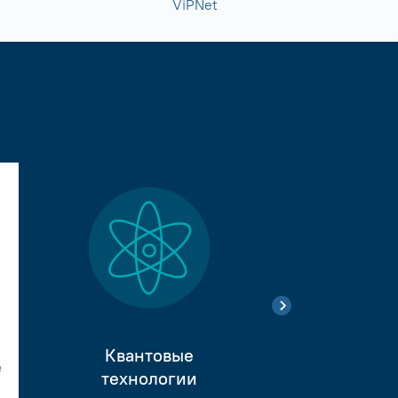
ViPNet
Квантовые
е
Тестиро
технологии