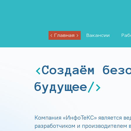
Главная
Вакансии
Раб
Создаём без
будущее
Компания «ИнфоТеКС» является в
разработчиком и производителем в