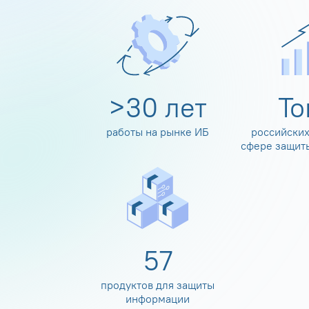
>
30
лет
Т
работы на рынке ИБ
российских
сфере защит
60
продуктов для защиты
информации