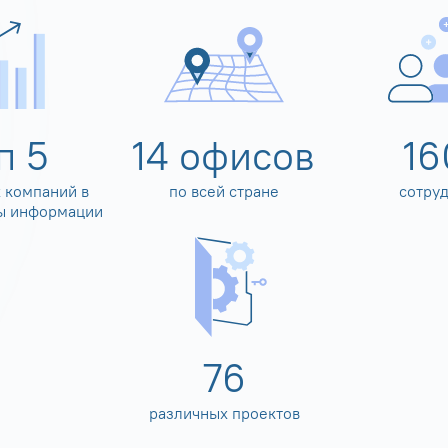
оп
5
14
офисов
16
 компаний в
по всей стране
сотру
ы информации
80
различных проектов