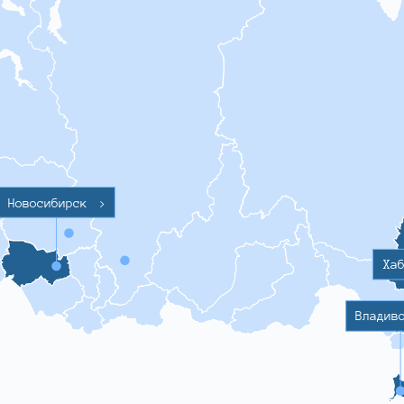
Новосибирск
>
Ха
Владив