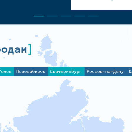
родам
Томск
Новосибирск
Екатеринбург
Ростов-на-Дону
Х