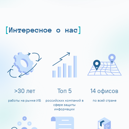
Интересное о нас
>
30
лет
Топ
5
14
офисов
работы на рынке ИБ
российских компаний в
по всей стране
сфере защиты
информации