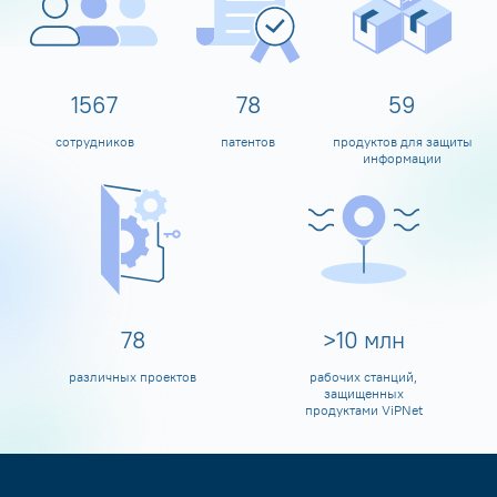
1600
80
60
сотрудников
патентов
продуктов для защиты
информации
80
>
10
млн
различных проектов
рабочих станций,
защищенных
продуктами ViPNet