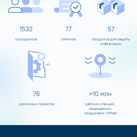
1600
80
60
сотрудников
патентов
продуктов для защиты
информации
80
>
10
млн
различных проектов
рабочих станций,
защищенных
продуктами ViPNet