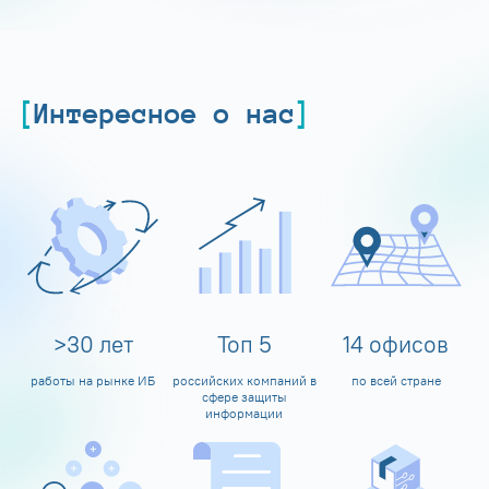
Интересное о нас
>
30
лет
Топ
5
14
офисов
работы на рынке ИБ
российских компаний в
по всей стране
сфере защиты
информации