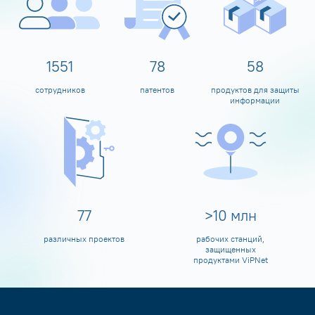
1600
80
60
сотрудников
патентов
продуктов для защиты
информации
80
>
10
млн
различных проектов
рабочих станций,
защищенных
продуктами ViPNet