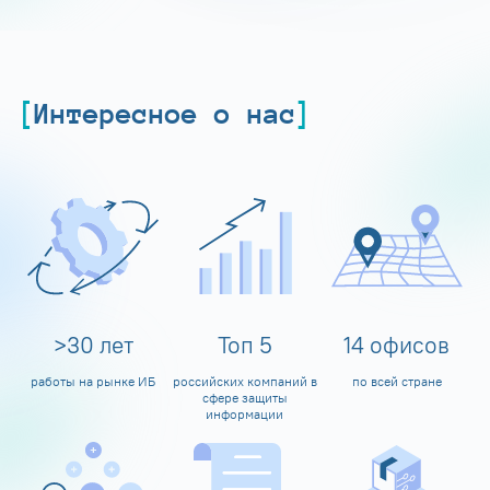
Интересное о нас
>
30
лет
Топ
5
14
офисов
работы на рынке ИБ
российских компаний в
по всей стране
сфере защиты
информации