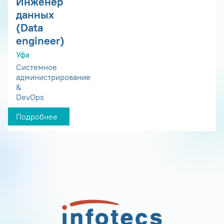
Инженер
данных
(Data
engineer)
Уфа
Системное
администрирование
&
DevOps
Подробнее