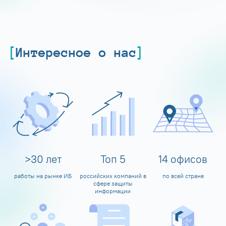
Интересное о нас
>
30
лет
Топ
5
14
офисов
работы на рынке ИБ
российских компаний в
по всей стране
сфере защиты
информации