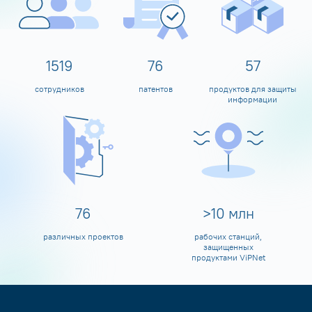
1600
80
60
сотрудников
патентов
продуктов для защиты
информации
80
>
10
млн
различных проектов
рабочих станций,
защищенных
продуктами ViPNet