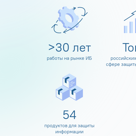
>
30
лет
Т
работы на рынке ИБ
российских
сфере защит
60
продуктов для защиты
информации