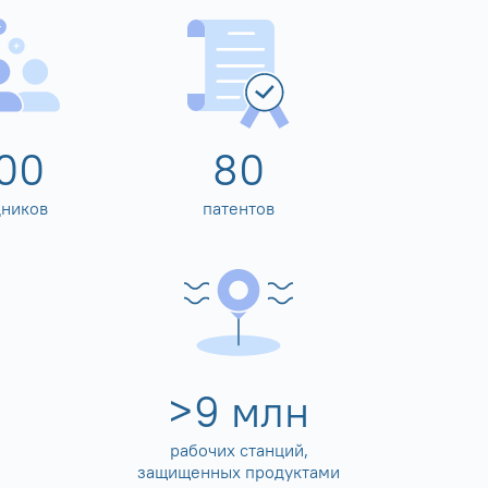
00
80
дников
патентов
>
10
млн
рабочих станций,
защищенных продуктами