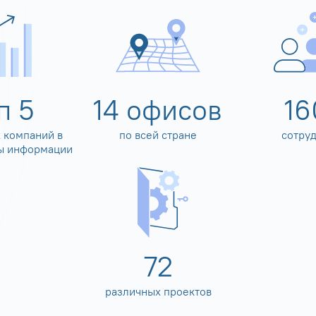
оп
5
14
офисов
16
 компаний в
по всей стране
сотру
ы информации
80
различных проектов