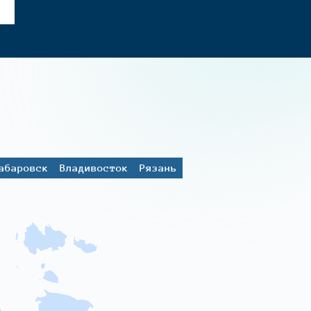
абаровск
Владивосток
Рязань