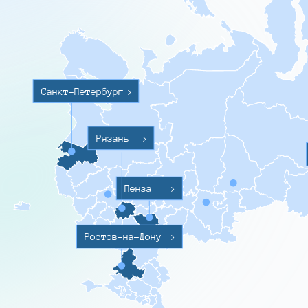
Санкт-Петербург
>
Рязань
>
Пенза
>
Ростов-на-Дону
>