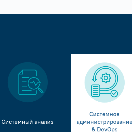
Системное
Системный анализ
администрировани
& DevOps