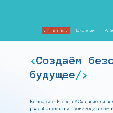
Главная
Вакансии
Раб
Создаём без
будущее
Компания «ИнфоТеКС» является в
разработчиком и производителем в