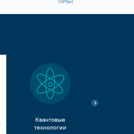
ViPNet
Квантовые
е
Тестиро
технологии