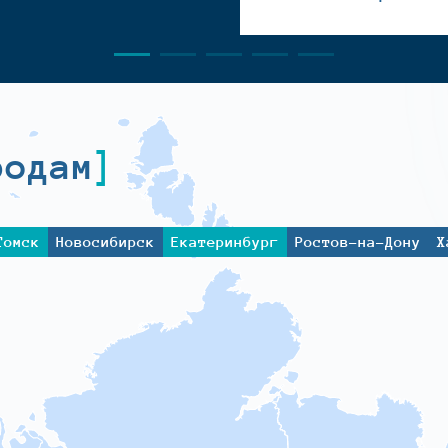
родам
Томск
Новосибирск
Екатеринбург
Ростов-на-Дону
Х