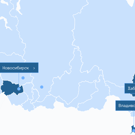
Новосибирск
>
Ха
Владив