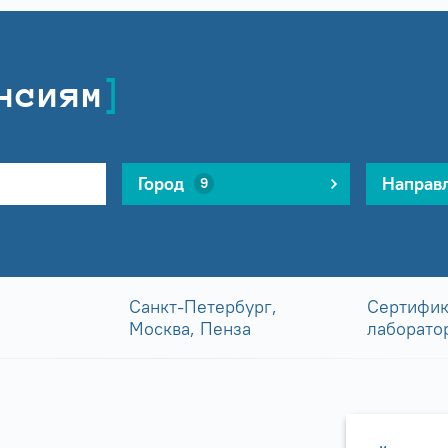
нсиям
Город
Направ
9
Санкт-Петербург,
Сертифик
Москва, Пенза
лаборато