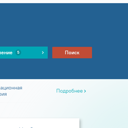
ление
Поиск
5
ационная
Подробнее
рия