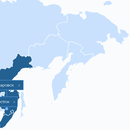
баровск
>
осток
>