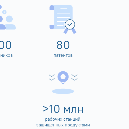
00
80
дников
патентов
>
10
млн
рабочих станций,
защищенных продуктами