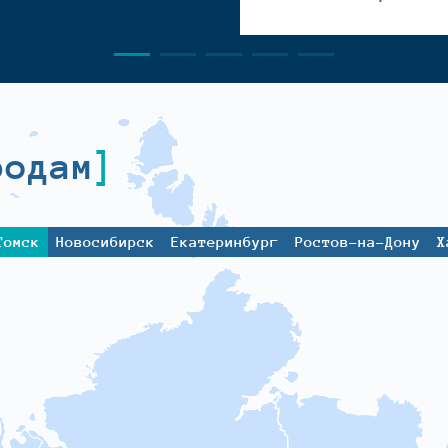
родам
Томск
Новосибирск
Екатеринбург
Ростов-на-Дону
Х