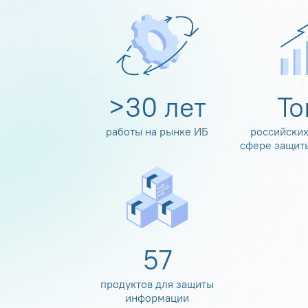
>
30
лет
Т
работы на рынке ИБ
российских
сфере защит
60
продуктов для защиты
информации