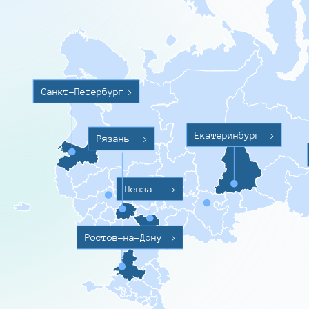
Санкт-Петербург
>
Екатеринбург
>
Рязань
>
Пенза
>
Ростов-на-Дону
>