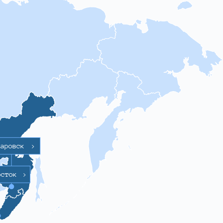
баровск
>
осток
>