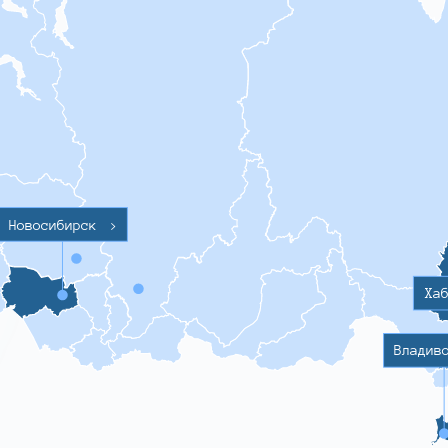
Новосибирск
>
Ха
Владив