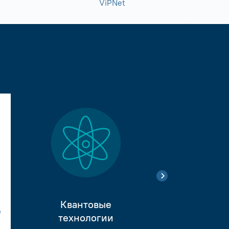
ViPNet
Квантовые
е
Тестиро
технологии