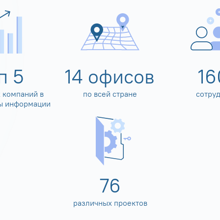
оп
5
14
офисов
16
 компаний в
по всей стране
сотру
ы информации
80
различных проектов