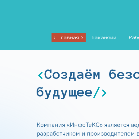
Главная
Вакансии
Раб
Создаём без
будущее
Компания «ИнфоТеКС» является в
разработчиком и производителем в