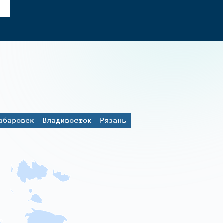
абаровск
Владивосток
Рязань