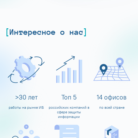
Интересное о нас
>
30
лет
Топ
5
14
офисов
работы на рынке ИБ
российских компаний в
по всей стране
сфере защиты
информации