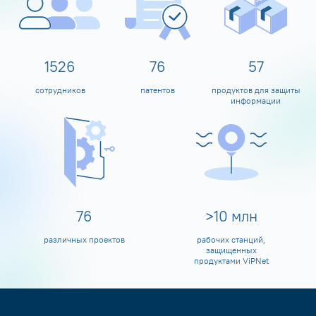
1600
80
60
сотрудников
патентов
продуктов для защиты
информации
80
>
10
млн
различных проектов
рабочих станций,
защищенных
продуктами ViPNet