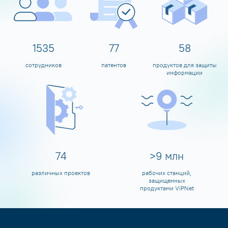
1600
80
60
сотрудников
патентов
продуктов для защиты
информации
80
>
10
млн
различных проектов
рабочих станций,
защищенных
продуктами ViPNet