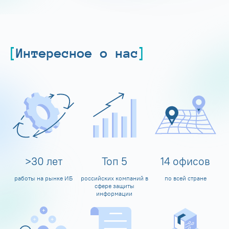
Интересное о нас
>
30
лет
Топ
5
14
офисов
работы на рынке ИБ
российских компаний в
по всей стране
сфере защиты
информации