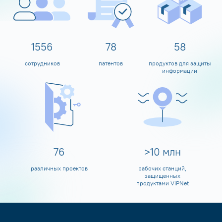
1600
80
60
сотрудников
патентов
продуктов для защиты
информации
80
>
10
млн
различных проектов
рабочих станций,
защищенных
продуктами ViPNet