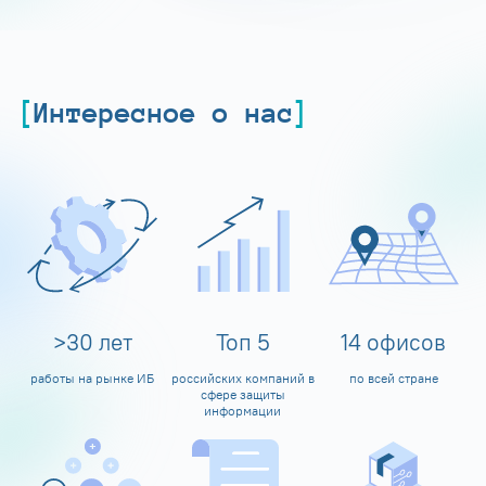
Интересное о нас
>
30
лет
Топ
5
14
офисов
работы на рынке ИБ
российских компаний в
по всей стране
сфере защиты
информации