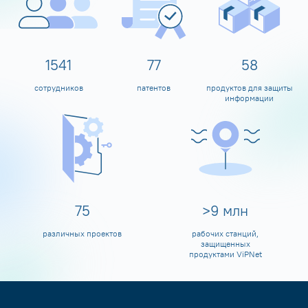
1600
80
60
сотрудников
патентов
продуктов для защиты
информации
80
>
10
млн
различных проектов
рабочих станций,
защищенных
продуктами ViPNet