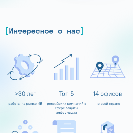
Интересное о нас
>
30
лет
Топ
5
14
офисов
работы на рынке ИБ
российских компаний в
по всей стране
сфере защиты
информации