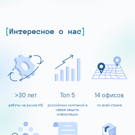
Интересное о нас
>
30
лет
Топ
5
14
офисов
работы на рынке ИБ
российских компаний в
по всей стране
сфере защиты
информации