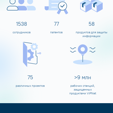
1600
80
60
сотрудников
патентов
продуктов для защиты
информации
80
>
10
млн
различных проектов
рабочих станций,
защищенных
продуктами ViPNet