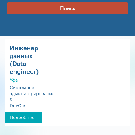
Поиск
Инженер
данных
(Data
engineer)
Уфа
Системное
администрирование
&
DevOps
Подробнее