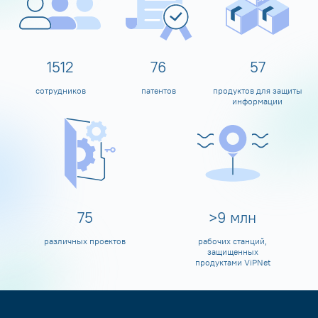
1600
80
60
сотрудников
патентов
продуктов для защиты
информации
80
>
10
млн
различных проектов
рабочих станций,
защищенных
продуктами ViPNet