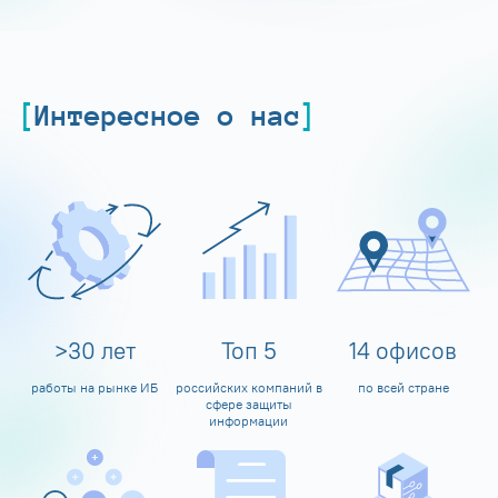
Интересное о нас
>
30
лет
Топ
5
14
офисов
работы на рынке ИБ
российских компаний в
по всей стране
сфере защиты
информации