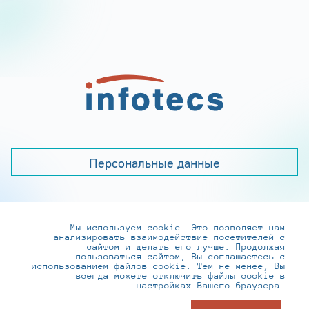
Персональные данные
Мы используем cookie. Это позволяет нам
+7 (495) 737-6192, 8-800-250-0-260
анализировать взаимодействие посетителей с
practice@infotecs.ru
,
hr@infotecs.ru
сайтом и делать его лучше. Продолжая
пользоваться сайтом, Вы соглашаетесь с
127273, г. Москва, Отрадная ул., 2Б строение 1
использованием файлов cookie. Тем не менее, Вы
всегда можете отключить файлы cookie в
настройках Вашего браузера.
© ИнфоТеКС 2020-2026