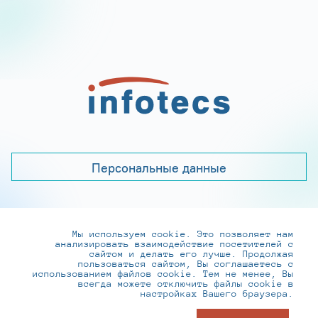
Персональные данные
Мы используем cookie. Это позволяет нам
+7 (495) 737-6192, 8-800-250-0-260
анализировать взаимодействие посетителей с
practice@infotecs.ru
,
hr@infotecs.ru
сайтом и делать его лучше. Продолжая
пользоваться сайтом, Вы соглашаетесь с
127273, г. Москва, Отрадная ул., 2Б строение 1
использованием файлов cookie. Тем не менее, Вы
всегда можете отключить файлы cookie в
настройках Вашего браузера.
© ИнфоТеКС 2020-2026