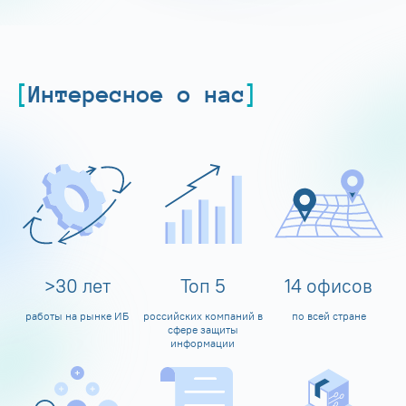
Интересное о нас
>
30
лет
Топ
5
14
офисов
работы на рынке ИБ
российских компаний в
по всей стране
сфере защиты
информации