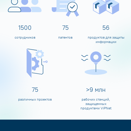
1600
80
60
сотрудников
патентов
продуктов для защиты
информации
80
>
10
млн
различных проектов
рабочих станций,
защищенных
продуктами ViPNet