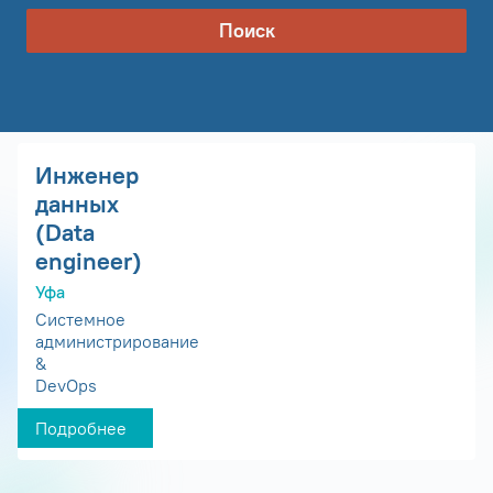
Поиск
Инженер
данных
(Data
engineer)
Уфа
Системное
администрирование
&
DevOps
Подробнее