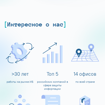
Интересное о нас
>
30
лет
Топ
5
14
офисов
работы на рынке ИБ
российских компаний в
по всей стране
сфере защиты
информации