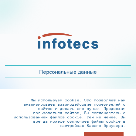
Персональные данные
Мы используем cookie. Это позволяет нам
+7 (495) 737-6192, 8-800-250-0-260
анализировать взаимодействие посетителей с
practice@infotecs.ru
,
hr@infotecs.ru
сайтом и делать его лучше. Продолжая
пользоваться сайтом, Вы соглашаетесь с
127273, г. Москва, Отрадная ул., 2Б строение 1
использованием файлов cookie. Тем не менее, Вы
всегда можете отключить файлы cookie в
настройках Вашего браузера.
© ИнфоТеКС 2020-2026