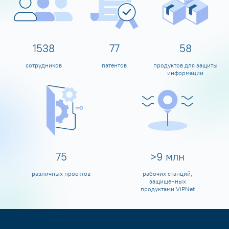
1600
80
60
сотрудников
патентов
продуктов для защиты
информации
80
>
10
млн
различных проектов
рабочих станций,
защищенных
продуктами ViPNet