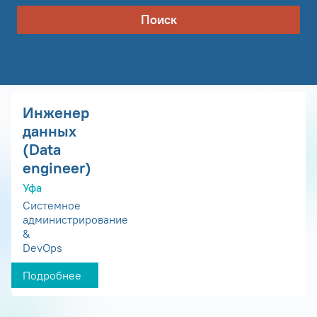
Поиск
Инженер
данных
(Data
engineer)
Уфа
Системное
администрирование
&
DevOps
Подробнее