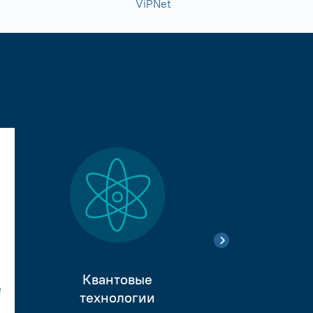
ViPNet
Квантовые
е
Тестиро
технологии