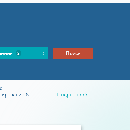
ление
Поиск
2
е
рирование &
Подробнее