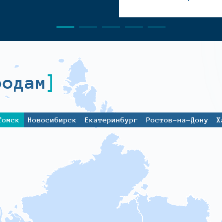
родам
Томск
Новосибирск
Екатеринбург
Ростов-на-Дону
Х