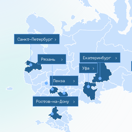
Санкт-Петербург
>
Екатеринбург
>
Рязань
>
Уфа
>
Пенза
>
Ростов-на-Дону
>