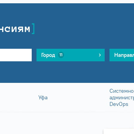
нсиям
Город
Направ
11
Системно
Уфа
админист
DevOps