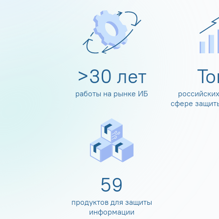
>
30
лет
Т
работы на рынке ИБ
российских
сфере защит
60
продуктов для защиты
информации