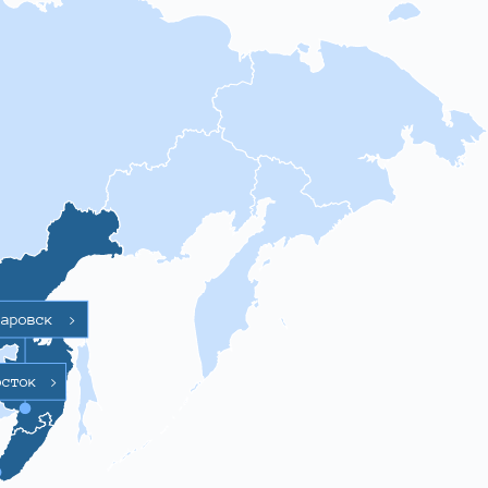
баровск
>
осток
>