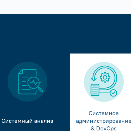
Системное
Системный анализ
администрировани
& DevOps