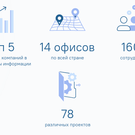
оп
5
14
офисов
16
 компаний в
по всей стране
сотру
ы информации
80
различных проектов