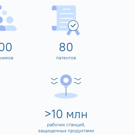
00
80
дников
патентов
>
10
млн
рабочих станций,
защищенных продуктами