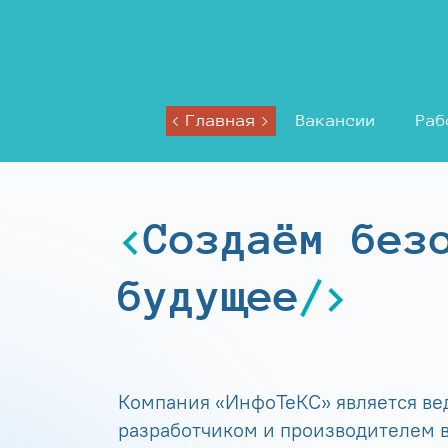
Главная
Вакансии
Раб
Создаём без
будущее
Компания «ИнфоТеКС» является в
разработчиком и производителем в