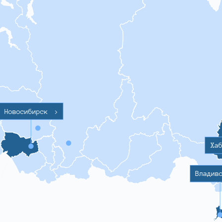
Новосибирск
>
Ха
Владив