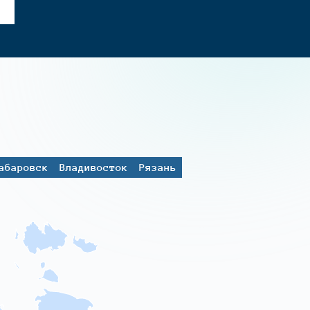
абаровск
Владивосток
Рязань