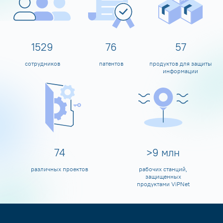
1600
80
60
сотрудников
патентов
продуктов для защиты
информации
80
>
10
млн
различных проектов
рабочих станций,
защищенных
продуктами ViPNet