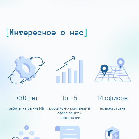
Интересное о нас
>
30
лет
Топ
5
14
офисов
работы на рынке ИБ
российских компаний в
по всей стране
сфере защиты
информации