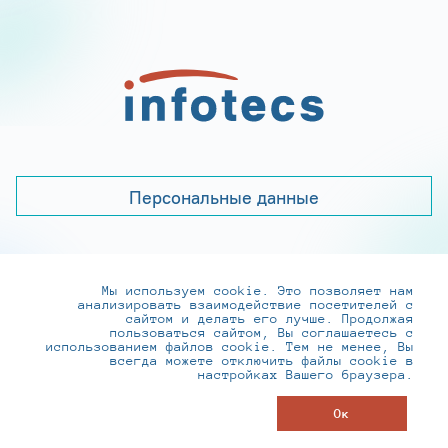
Персональные данные
Мы используем cookie. Это позволяет нам
+7 (495) 737-6192, 8-800-250-0-260
анализировать взаимодействие посетителей с
practice@infotecs.ru
,
hr@infotecs.ru
сайтом и делать его лучше. Продолжая
пользоваться сайтом, Вы соглашаетесь с
127273, г. Москва, Отрадная ул., 2Б строение 1
использованием файлов cookie. Тем не менее, Вы
всегда можете отключить файлы cookie в
настройках Вашего браузера.
© ИнфоТеКС 2020-2026
Ок