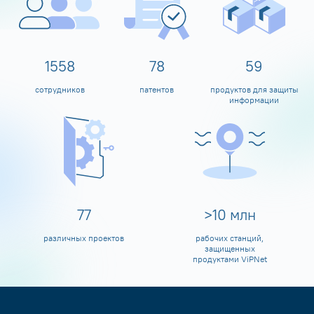
1600
80
60
сотрудников
патентов
продуктов для защиты
информации
80
>
10
млн
различных проектов
рабочих станций,
защищенных
продуктами ViPNet