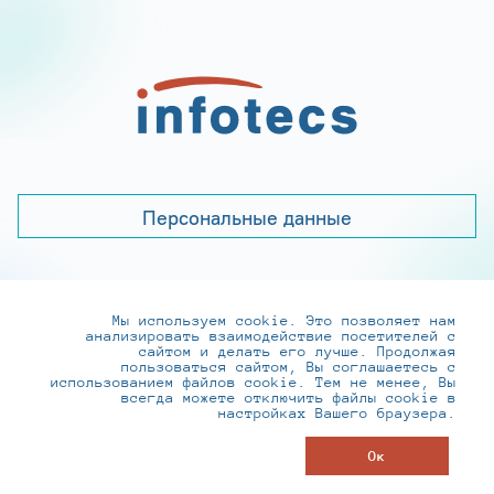
Персональные данные
Мы используем cookie. Это позволяет нам
+7 (495) 737-6192, 8-800-250-0-260
анализировать взаимодействие посетителей с
practice@infotecs.ru
,
hr@infotecs.ru
сайтом и делать его лучше. Продолжая
пользоваться сайтом, Вы соглашаетесь с
127273, г. Москва, Отрадная ул., 2Б строение 1
использованием файлов cookie. Тем не менее, Вы
всегда можете отключить файлы cookie в
настройках Вашего браузера.
© ИнфоТеКС 2020-2026
Ок