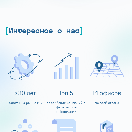
Интересное о нас
>
30
лет
Топ
5
14
офисов
работы на рынке ИБ
российских компаний в
по всей стране
сфере защиты
информации