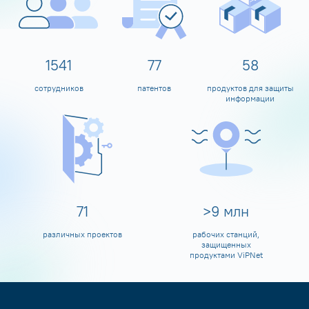
1600
80
60
сотрудников
патентов
продуктов для защиты
информации
80
>
10
млн
различных проектов
рабочих станций,
защищенных
продуктами ViPNet