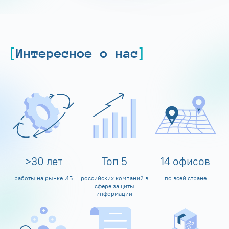
Интересное о нас
>
30
лет
Топ
5
14
офисов
работы на рынке ИБ
российских компаний в
по всей стране
сфере защиты
информации