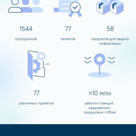
1600
80
60
сотрудников
патентов
продуктов для защиты
информации
80
>
10
млн
различных проектов
рабочих станций,
защищенных
продуктами ViPNet