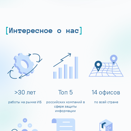
Интересное о нас
>
30
лет
Топ
5
14
офисов
работы на рынке ИБ
российских компаний в
по всей стране
сфере защиты
информации