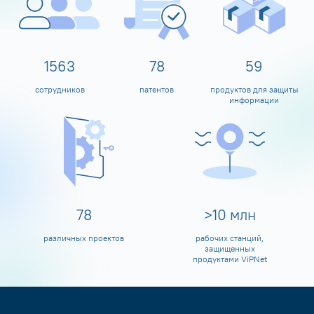
1600
80
60
сотрудников
патентов
продуктов для защиты
информации
80
>
10
млн
различных проектов
рабочих станций,
защищенных
продуктами ViPNet