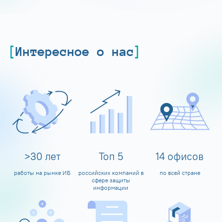
Интересное о нас
>
30
лет
Топ
5
14
офисов
работы на рынке ИБ
российских компаний в
по всей стране
сфере защиты
информации