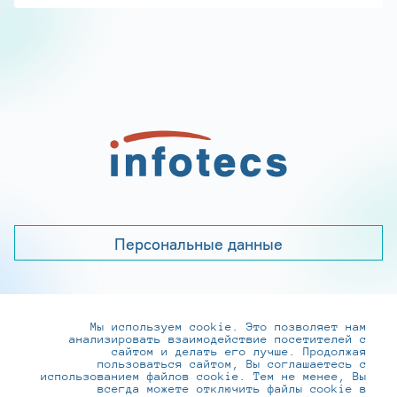
Персональные данные
Мы используем cookie. Это позволяет нам
+7 (495) 737-6192, 8-800-250-0-260
анализировать взаимодействие посетителей с
practice@infotecs.ru
,
hr@infotecs.ru
сайтом и делать его лучше. Продолжая
пользоваться сайтом, Вы соглашаетесь с
127273, г. Москва, Отрадная ул., 2Б строение 1
использованием файлов cookie. Тем не менее, Вы
всегда можете отключить файлы cookie в