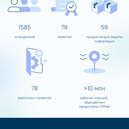
1600
80
60
сотрудников
патентов
продуктов для защиты
информации
80
>
10
млн
различных проектов
рабочих станций,
защищенных
продуктами ViPNet