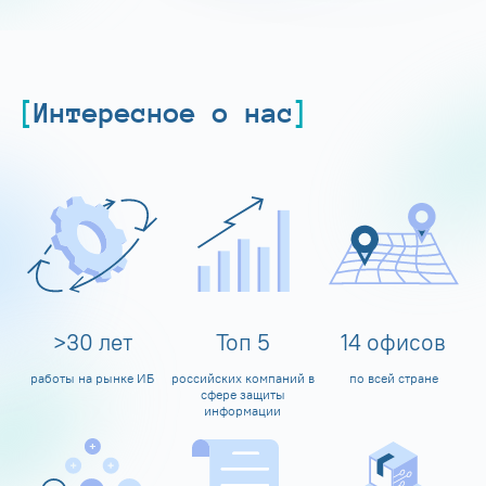
Интересное о нас
>
30
лет
Топ
5
14
офисов
работы на рынке ИБ
российских компаний в
по всей стране
сфере защиты
информации