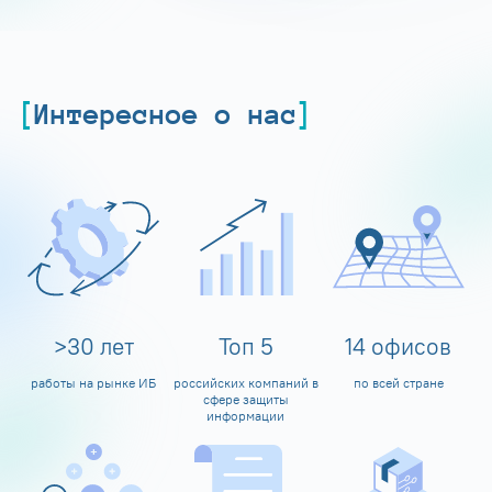
Интересное о нас
>
30
лет
Топ
5
14
офисов
работы на рынке ИБ
российских компаний в
по всей стране
сфере защиты
информации