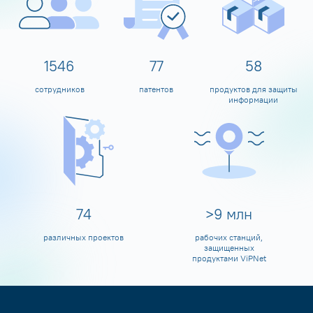
1600
80
60
сотрудников
патентов
продуктов для защиты
информации
80
>
10
млн
различных проектов
рабочих станций,
защищенных
продуктами ViPNet