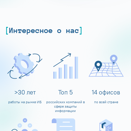
Интересное о нас
>
30
лет
Топ
5
14
офисов
работы на рынке ИБ
российских компаний в
по всей стране
сфере защиты
информации