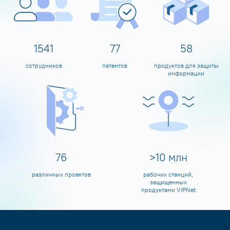
1600
80
60
сотрудников
патентов
продуктов для защиты
информации
80
>
10
млн
различных проектов
рабочих станций,
защищенных
продуктами ViPNet