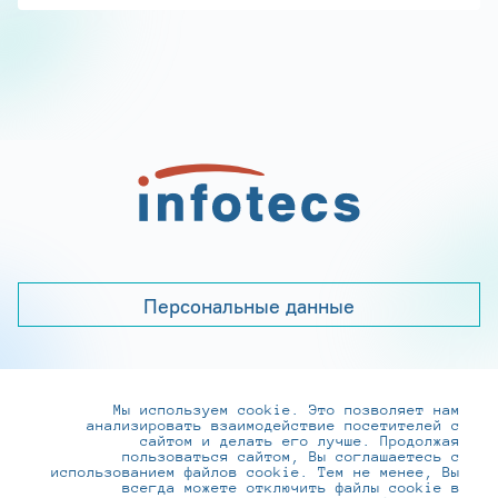
Персональные данные
Мы используем cookie. Это позволяет нам
+7 (495) 737-6192, 8-800-250-0-260
анализировать взаимодействие посетителей с
practice@infotecs.ru
,
hr@infotecs.ru
сайтом и делать его лучше. Продолжая
пользоваться сайтом, Вы соглашаетесь с
127273, г. Москва, Отрадная ул., 2Б строение 1
использованием файлов cookie. Тем не менее, Вы
всегда можете отключить файлы cookie в