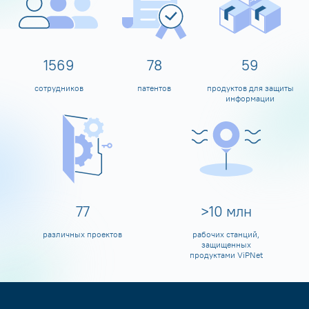
1600
80
60
сотрудников
патентов
продуктов для защиты
информации
80
>
10
млн
различных проектов
рабочих станций,
защищенных
продуктами ViPNet