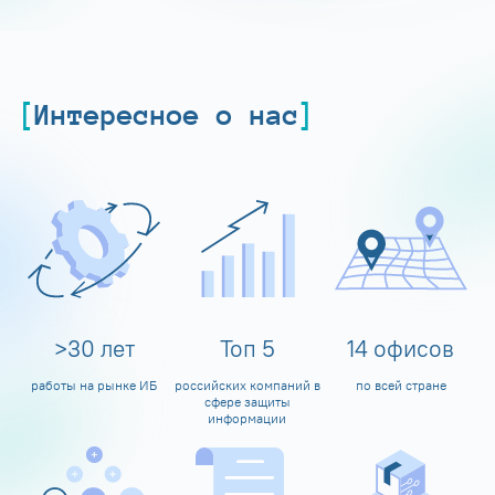
Интересное о нас
>
30
лет
Топ
5
14
офисов
работы на рынке ИБ
российских компаний в
по всей стране
сфере защиты
информации