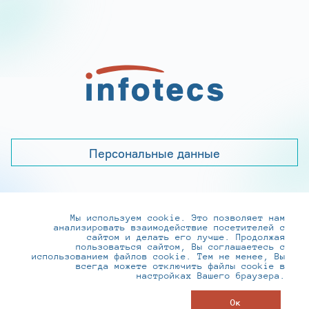
Персональные данные
Мы используем cookie. Это позволяет нам
+7 (495) 737-6192, 8-800-250-0-260
анализировать взаимодействие посетителей с
practice@infotecs.ru
,
hr@infotecs.ru
сайтом и делать его лучше. Продолжая
пользоваться сайтом, Вы соглашаетесь с
127273, г. Москва, Отрадная ул., 2Б строение 1
использованием файлов cookie. Тем не менее, Вы
всегда можете отключить файлы cookie в
настройках Вашего браузера.
© ИнфоТеКС 2020-2026
Ок