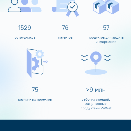
1600
80
60
сотрудников
патентов
продуктов для защиты
информации
80
>
10
млн
различных проектов
рабочих станций,
защищенных
продуктами ViPNet