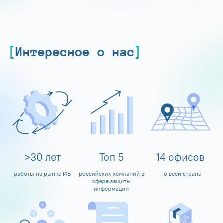
Интересное о нас
>
30
лет
Топ
5
14
офисов
работы на рынке ИБ
российских компаний в
по всей стране
сфере защиты
информации