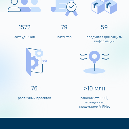
1600
80
60
сотрудников
патентов
продуктов для защиты
информации
80
>
10
млн
различных проектов
рабочих станций,
защищенных
продуктами ViPNet