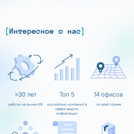
Интересное о нас
>
30
лет
Топ
5
14
офисов
работы на рынке ИБ
российских компаний в
по всей стране
сфере защиты
информации