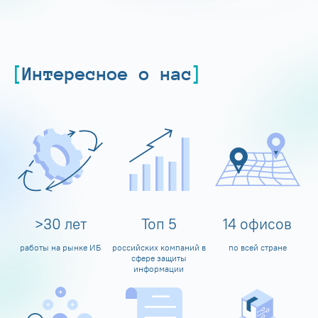
Интересное о нас
>
30
лет
Топ
5
14
офисов
работы на рынке ИБ
российских компаний в
по всей стране
сфере защиты
информации