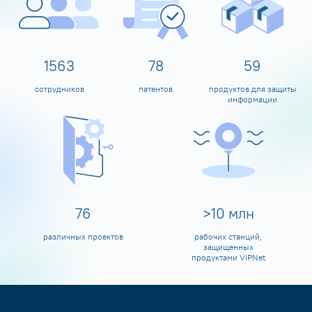
1600
80
60
сотрудников
патентов
продуктов для защиты
информации
80
>
10
млн
различных проектов
рабочих станций,
защищенных
продуктами ViPNet