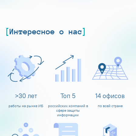
Интересное о нас
>
30
лет
Топ
5
14
офисов
работы на рынке ИБ
российских компаний в
по всей стране
сфере защиты
информации