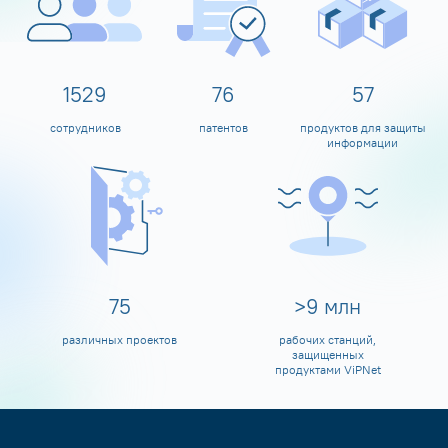
1600
80
60
сотрудников
патентов
продуктов для защиты
информации
80
>
10
млн
различных проектов
рабочих станций,
защищенных
продуктами ViPNet