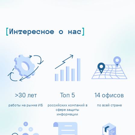
Интересное о нас
>
30
лет
Топ
5
14
офисов
работы на рынке ИБ
российских компаний в
по всей стране
сфере защиты
информации