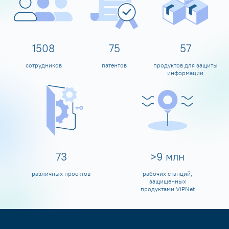
1600
80
60
сотрудников
патентов
продуктов для защиты
информации
80
>
10
млн
различных проектов
рабочих станций,
защищенных
продуктами ViPNet