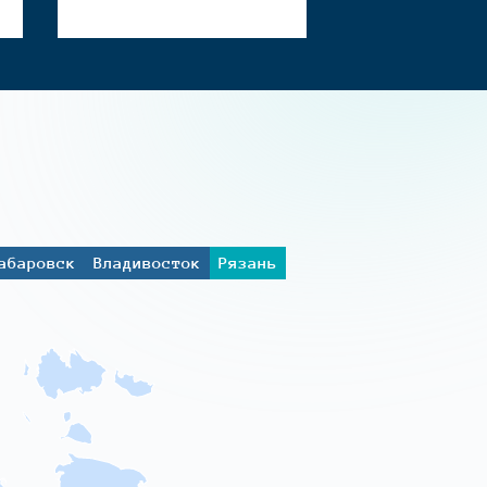
абаровск
Владивосток
Рязань