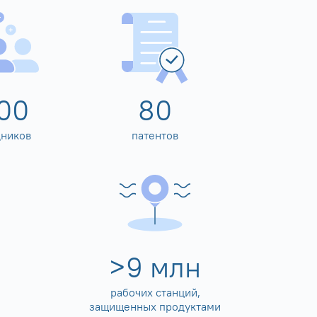
00
80
дников
патентов
>
10
млн
рабочих станций,
защищенных продуктами