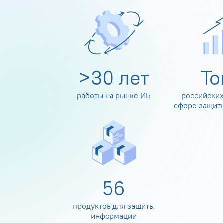
>
30
лет
Т
работы на рынке ИБ
российских
сфере защит
60
продуктов для защиты
информации