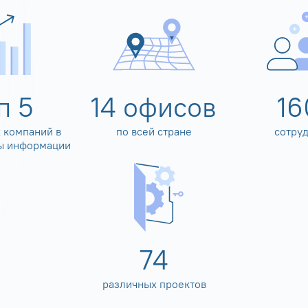
оп
5
14
офисов
16
 компаний в
по всей стране
сотру
ы информации
80
различных проектов