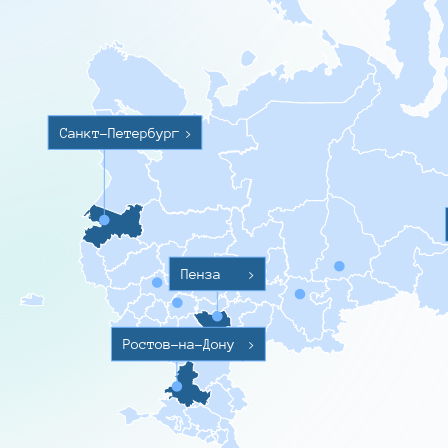
Санкт-Петербург
>
Пенза
>
Ростов-на-Дону
>