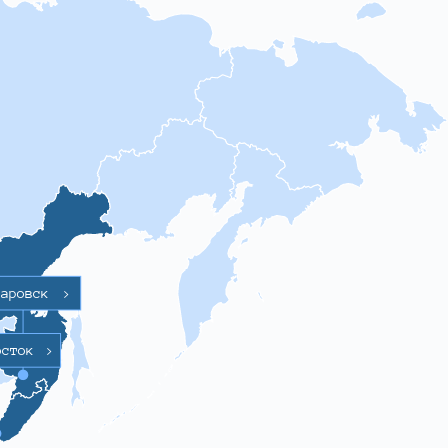
баровск
>
осток
>