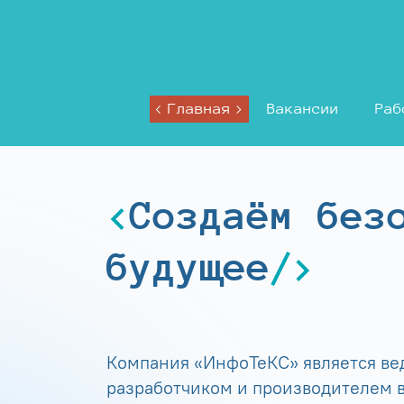
Главная
Вакансии
Раб
Создаём без
будущее
Компания «ИнфоТеКС» является в
разработчиком и производителем в