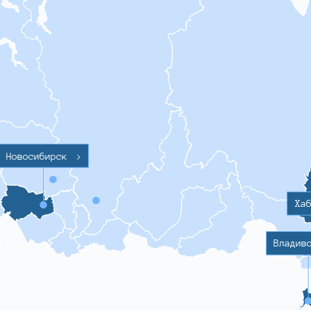
Новосибирск
>
Ха
Владив