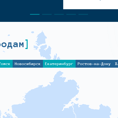
родам
Томск
Новосибирск
Екатеринбург
Ростов-на-Дону
Х