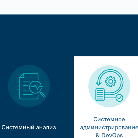
Системное
Системный анализ
администрировани
& DevOps