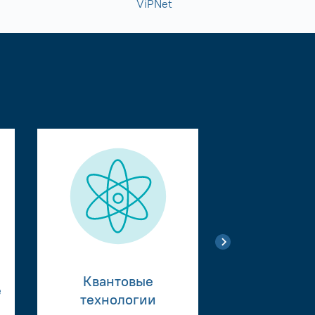
ViPNet
Квантовые
е
Тестиро
технологии