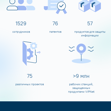
1600
80
60
сотрудников
патентов
продуктов для защиты
информации
80
>
10
млн
различных проектов
рабочих станций,
защищенных
продуктами ViPNet