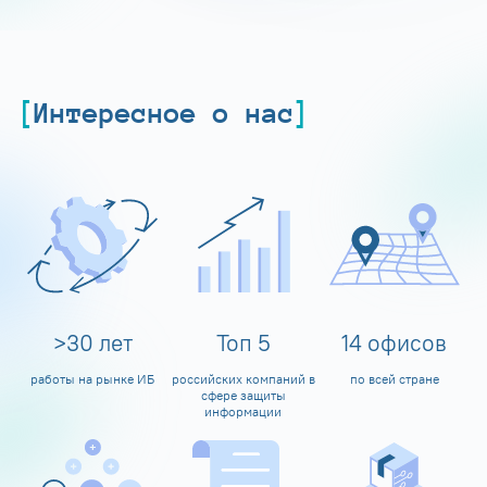
Интересное о нас
>
30
лет
Топ
5
14
офисов
работы на рынке ИБ
российских компаний в
по всей стране
сфере защиты
информации