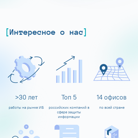
Интересное о нас
>
30
лет
Топ
5
14
офисов
работы на рынке ИБ
российских компаний в
по всей стране
сфере защиты
информации