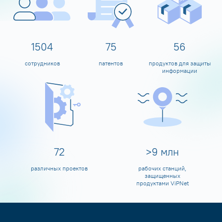
1599
80
60
сотрудников
патентов
продуктов для защиты
информации
80
>
10
млн
различных проектов
рабочих станций,
защищенных
продуктами ViPNet