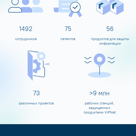
1599
80
60
сотрудников
патентов
продуктов для защиты
информации
80
>
10
млн
различных проектов
рабочих станций,
защищенных
продуктами ViPNet