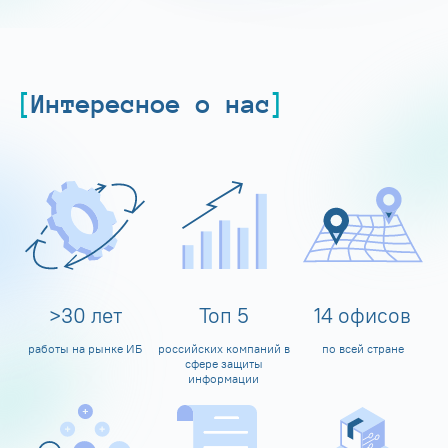
Интересное о нас
>
30
лет
Топ
5
14
офисов
работы на рынке ИБ
российских компаний в
по всей стране
сфере защиты
информации