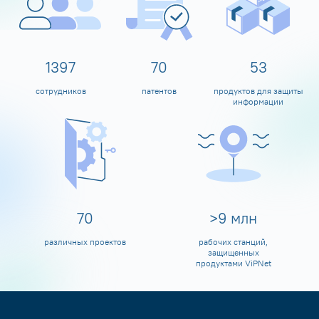
1595
80
60
сотрудников
патентов
продуктов для защиты
информации
80
>
10
млн
различных проектов
рабочих станций,
защищенных
продуктами ViPNet