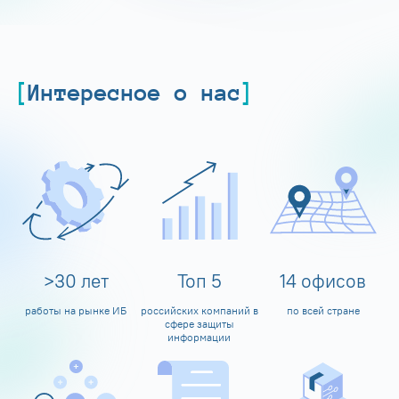
Интересное о нас
>
30
лет
Топ
5
14
офисов
работы на рынке ИБ
российских компаний в
по всей стране
сфере защиты
информации