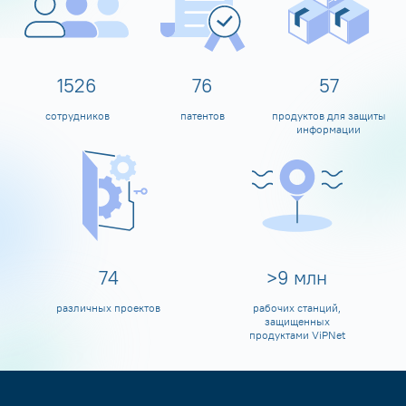
1600
80
60
сотрудников
патентов
продуктов для защиты
информации
80
>
10
млн
различных проектов
рабочих станций,
защищенных
продуктами ViPNet