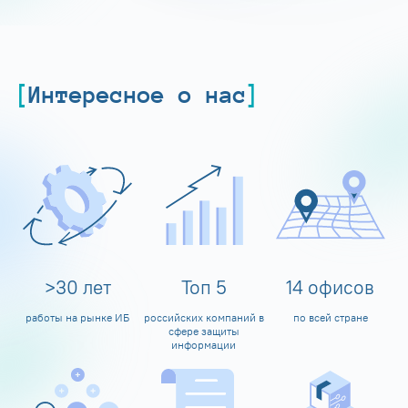
Интересное о нас
>
30
лет
Топ
5
14
офисов
работы на рынке ИБ
российских компаний в
по всей стране
сфере защиты
информации