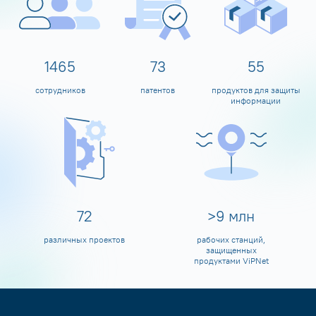
1599
80
60
сотрудников
патентов
продуктов для защиты
информации
80
>
10
млн
различных проектов
рабочих станций,
защищенных
продуктами ViPNet