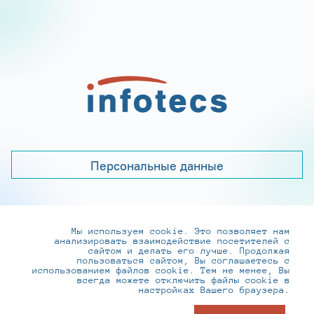
Персональные данные
Мы используем cookie. Это позволяет нам
+7 (495) 737-6192, 8-800-250-0-260
анализировать взаимодействие посетителей с
practice@infotecs.ru
,
hr@infotecs.ru
сайтом и делать его лучше. Продолжая
пользоваться сайтом, Вы соглашаетесь с
127273, г. Москва, Отрадная ул., 2Б строение 1
использованием файлов cookie. Тем не менее, Вы
всегда можете отключить файлы cookie в
настройках Вашего браузера.
© ИнфоТеКС 2020-2026