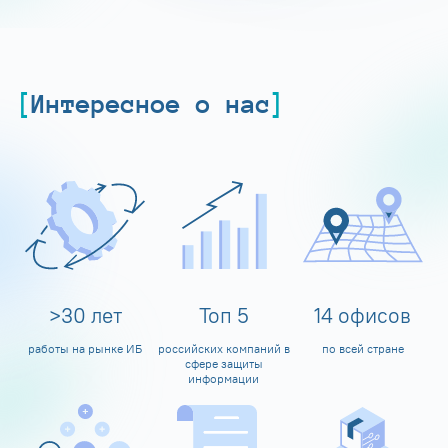
Интересное о нас
>
30
лет
Топ
5
14
офисов
работы на рынке ИБ
российских компаний в
по всей стране
сфере защиты
информации