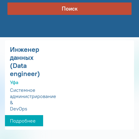
Поиск
Инженер
данных
(Data
engineer)
Уфа
Системное
администрирование
&
DevOps
Подробнее