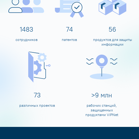
1599
80
60
сотрудников
патентов
продуктов для защиты
информации
80
>
10
млн
различных проектов
рабочих станций,
защищенных
продуктами ViPNet