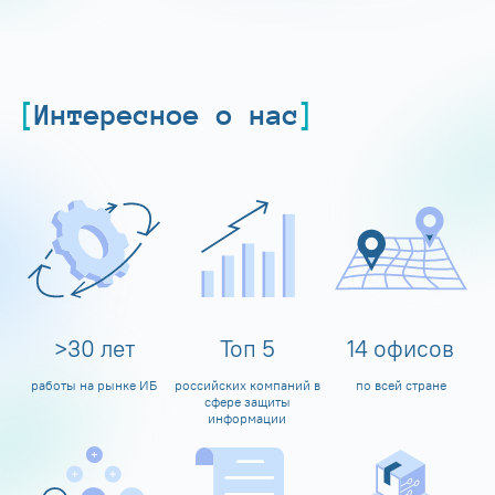
Интересное о нас
>
30
лет
Топ
5
14
офисов
работы на рынке ИБ
российских компаний в
по всей стране
сфере защиты
информации