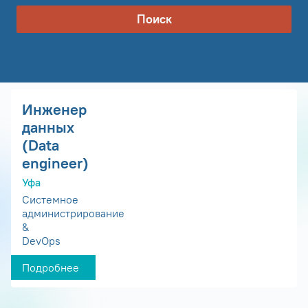
Поиск
Инженер
данных
(Data
engineer)
Уфа
Системное
администрирование
&
DevOps
Подробнее