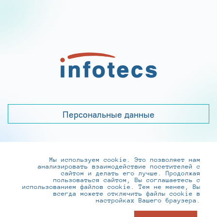
Персональные данные
Мы используем cookie. Это позволяет нам
+7 (495) 737-6192, 8-800-250-0-260
анализировать взаимодействие посетителей с
practice@infotecs.ru
,
hr@infotecs.ru
сайтом и делать его лучше. Продолжая
пользоваться сайтом, Вы соглашаетесь с
127273, г. Москва, Отрадная ул., 2Б строение 1
использованием файлов cookie. Тем не менее, Вы
всегда можете отключить файлы cookie в
настройках Вашего браузера.
© ИнфоТеКС 2020-2026