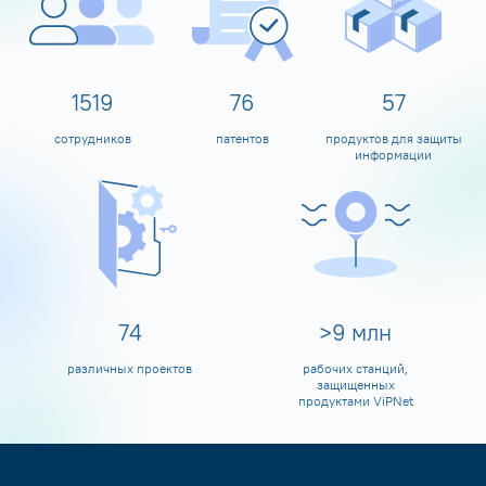
1600
80
60
сотрудников
патентов
продуктов для защиты
информации
80
>
10
млн
различных проектов
рабочих станций,
защищенных
продуктами ViPNet