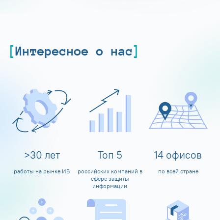
Интересное о нас
>
30
лет
Топ
5
14
офисов
работы на рынке ИБ
российских компаний в
по всей стране
сфере защиты
информации