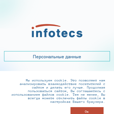
Персональные данные
Мы используем cookie. Это позволяет нам
+7 (495) 737-6192, 8-800-250-0-260
анализировать взаимодействие посетителей с
practice@infotecs.ru
,
hr@infotecs.ru
сайтом и делать его лучше. Продолжая
пользоваться сайтом, Вы соглашаетесь с
127273, г. Москва, Отрадная ул., 2Б строение 1
использованием файлов cookie. Тем не менее, Вы
всегда можете отключить файлы cookie в
настройках Вашего браузера.
© ИнфоТеКС 2020-2026
Ок