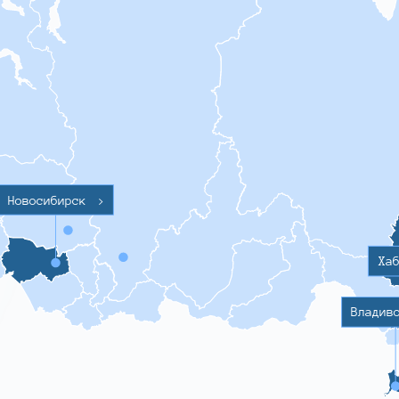
Новосибирск
>
Ха
Владив