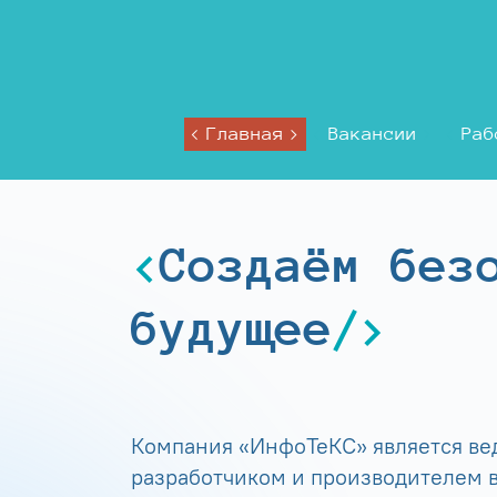
Главная
Вакансии
Раб
Создаём без
будущее
Компания «ИнфоТеКС» является в
разработчиком и производителем в