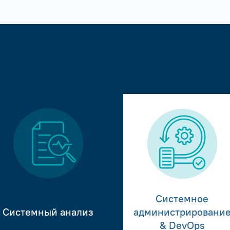
Системное
Системный анализ
администрировани
& DevOps