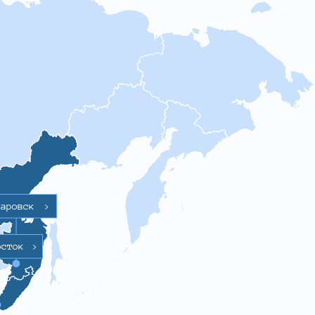
баровск
>
осток
>