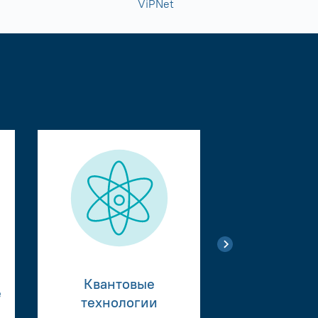
ViPNet
Квантовые
е
Тестиро
технологии