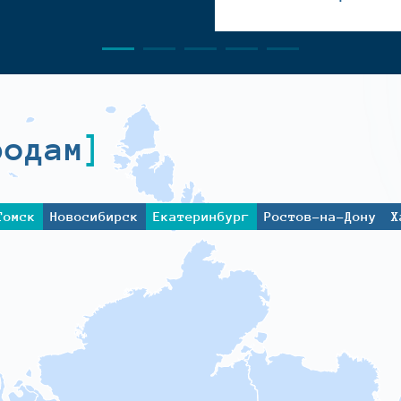
родам
Томск
Новосибирск
Екатеринбург
Ростов-на-Дону
Х