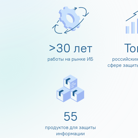
>
30
лет
Т
работы на рынке ИБ
российских
сфере защит
60
продуктов для защиты
информации