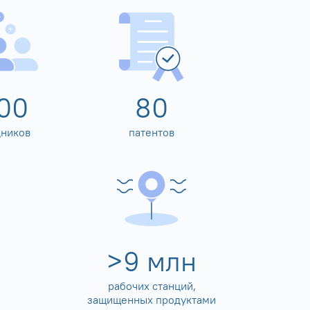
00
80
дников
патентов
>
10
млн
рабочих станций,
защищенных продуктами