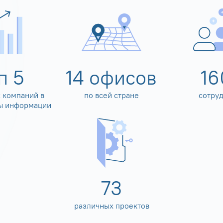
оп
5
14
офисов
16
 компаний в
по всей стране
сотру
ы информации
80
различных проектов