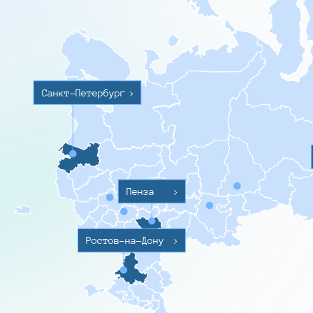
Санкт-Петербург
>
Пенза
>
Ростов-на-Дону
>