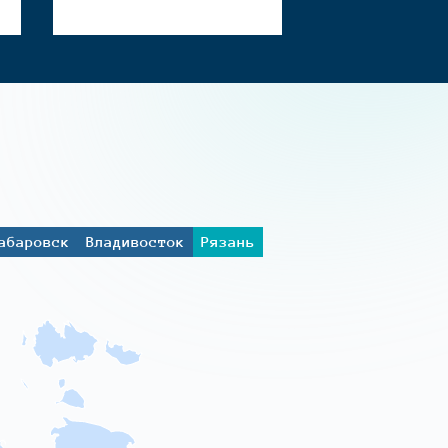
абаровск
Владивосток
Рязань