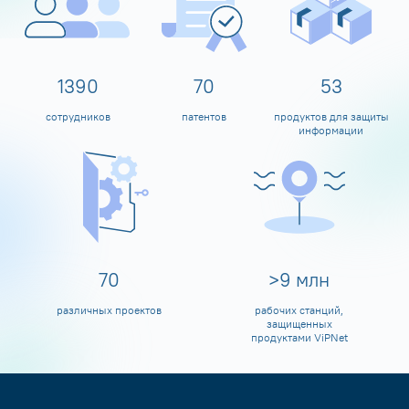
1594
80
60
сотрудников
патентов
продуктов для защиты
информации
80
>
10
млн
различных проектов
рабочих станций,
защищенных
продуктами ViPNet