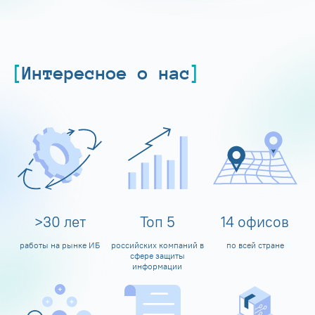
Интересное о нас
>
30
лет
Топ
5
14
офисов
работы на рынке ИБ
российских компаний в
по всей стране
сфере защиты
информации