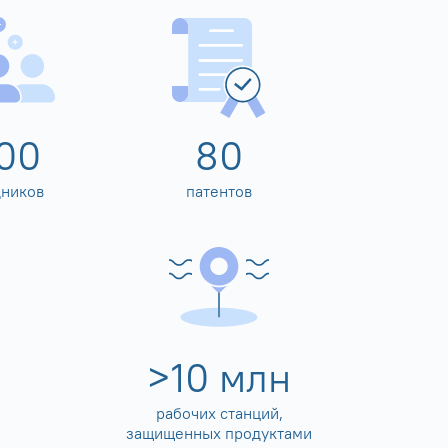
00
80
дников
патентов
>
10
млн
рабочих станций,
защищенных продуктами