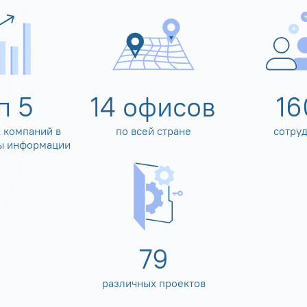
оп
5
14
офисов
16
 компаний в
по всей стране
сотру
ы информации
80
различных проектов