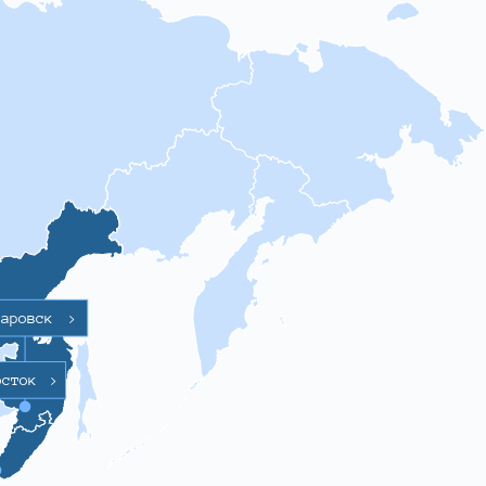
баровск
>
осток
>