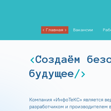
Главная
Вакансии
Раб
Создаём без
будущее
Компания «ИнфоТеКС» является в
разработчиком и производителем в