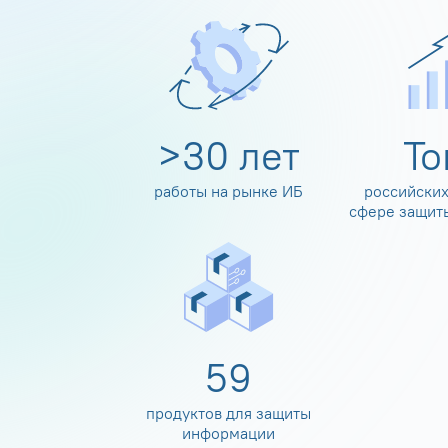
>
30
лет
Т
работы на рынке ИБ
российских
сфере защит
60
продуктов для защиты
информации