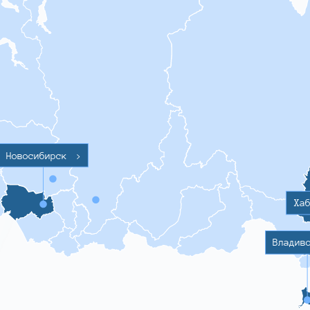
Новосибирск
>
Ха
Владив