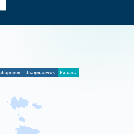
абаровск
Владивосток
Рязань