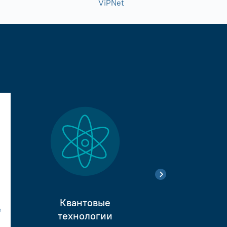
ViPNet
Квантовые
е
Тестиро
технологии