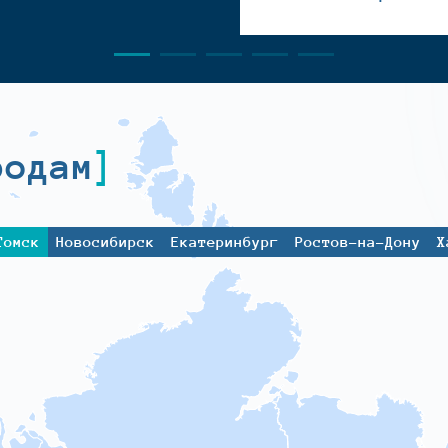
родам
Томск
Новосибирск
Екатеринбург
Ростов-на-Дону
Х