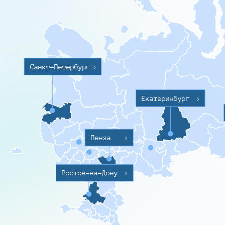
Санкт-Петербург
>
Екатеринбург
>
Пенза
>
Ростов-на-Дону
>