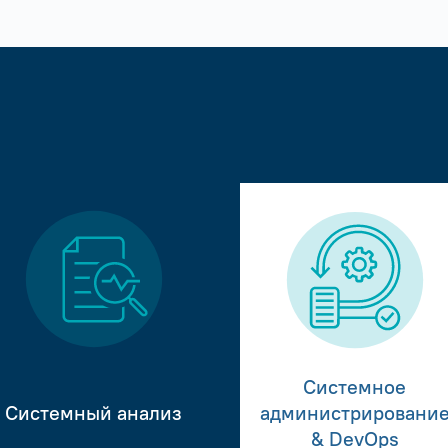
Системное
Системный анализ
администрировани
& DevOps