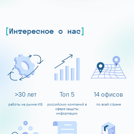
Интересное о нас
>
30
лет
Топ
5
14
офисов
работы на рынке ИБ
российских компаний в
по всей стране
сфере защиты
информации