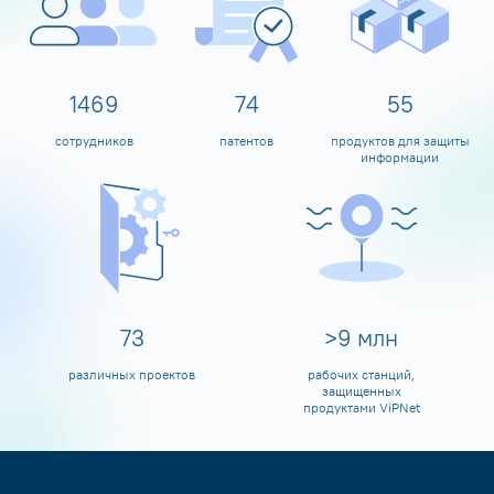
1599
80
60
сотрудников
патентов
продуктов для защиты
информации
80
>
10
млн
различных проектов
рабочих станций,
защищенных
продуктами ViPNet