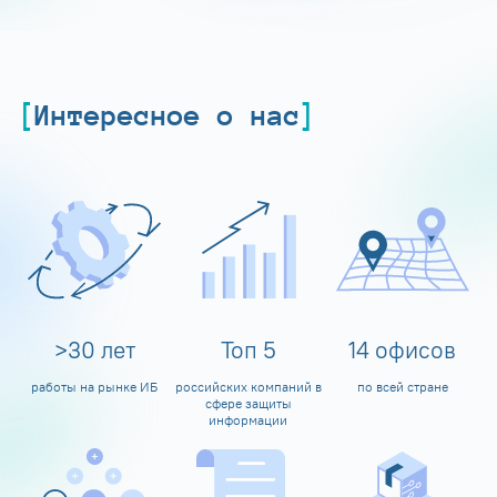
Интересное о нас
>
30
лет
Топ
5
14
офисов
работы на рынке ИБ
российских компаний в
по всей стране
сфере защиты
информации