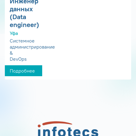
Инженер
данных
(Data
engineer)
Уфа
Системное
администрирование
&
DevOps
Подробнее