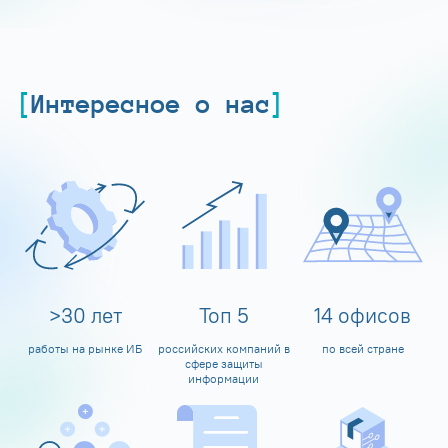
Интересное о нас
>
30
лет
Топ
5
14
офисов
работы на рынке ИБ
российских компаний в
по всей стране
сфере защиты
информации