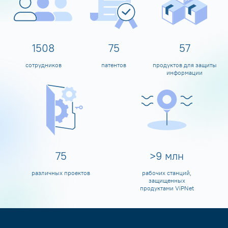
1600
80
60
сотрудников
патентов
продуктов для защиты
информации
80
>
10
млн
различных проектов
рабочих станций,
защищенных
продуктами ViPNet